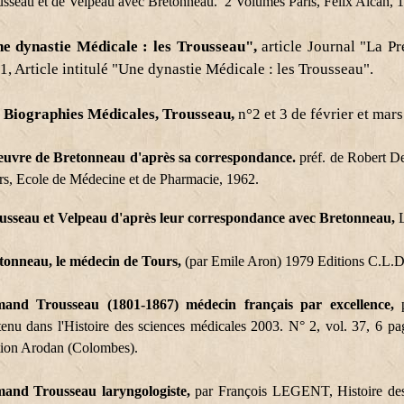
usseau et de Velpeau avec Bretonneau. 2 Volumes Paris, Félix Alcan, 
e dynastie Médicale : les Trousseau",
article Journal "La P
1, Article intitulé "Une dynastie Médicale : les Trousseau".
 Biographies Médicales, Trousseau,
n°2 et 3 de février et mars 
euvre de Bretonneau d'après sa correspondance.
préf. de Robert Deb
rs, Ecole de Médecine et de Pharmacie, 1962.
usseau et Velpeau d'après leur correspondance avec Bretonneau,
L
tonneau, le médecin de Tours,
(par Emile Aron) 1979 Editions C.L.D
and Trousseau (1801-1867) médecin français par excellence,
p
tenu dans l'Histoire des sciences médicales 2003. N° 2, vol. 37, 6 pa
tion Arodan (Colombes).
and Trousseau laryngologiste,
par François LEGENT, Histoire de