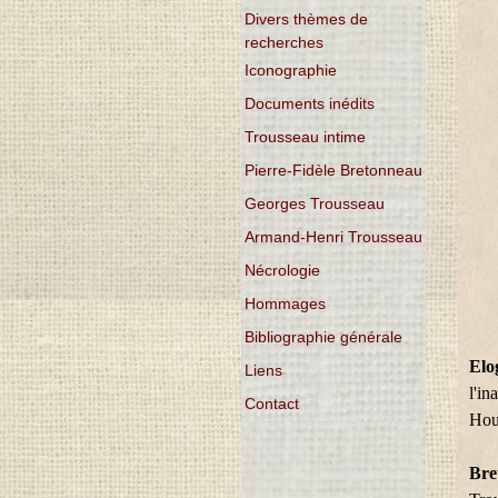
Divers thèmes de
recherches
Iconographie
Documents inédits
Trousseau intime
Pierre-Fidèle Bretonneau
Georges Trousseau
Armand-Henri Trousseau
Nécrologie
Hommages
Bibliographie générale
Elo
Liens
l'i
Contact
Houz
Bre