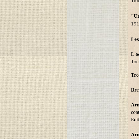
Tro
"Un
191
Les
L'o
Tou
Tro
Bre
Arm
con
Edi
Arm