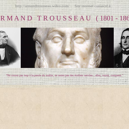
http://armandtrousseau.wifeo.com/ Site internet consacré à :
 R M A N D T R O U S S E A U ( 1801 - 186
"Ne croyez pas trop à la parole du maître, ne restez pas des écoliers serviles ; allez, voyez, comparez."