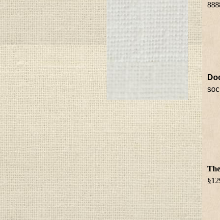
8888
Doc
soc
The
§12