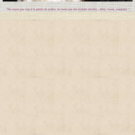
"Ne croyez pas trop à la parole du maître, ne restez pas des écoliers serviles ; allez, voyez, comparez."