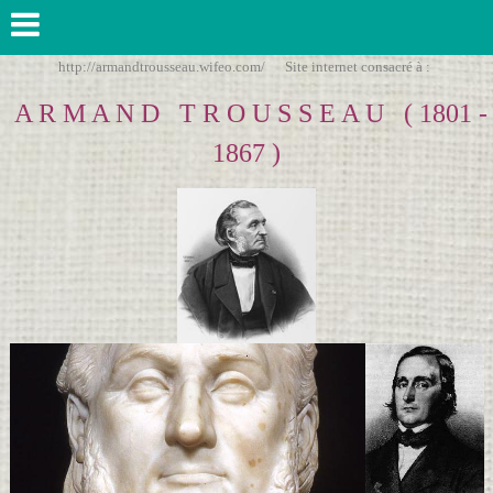
http://armandtrousseau.wifeo.com/ Site internet consacré à :
A R M A N D T R O U S S E A U ( 1801 -
1867 )